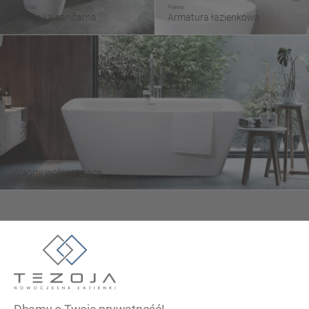
Doskonała
Piękna
Ceramika sanitarna
Armatura łazienkowa
Wygodne i luksusowe
Wanny wolnostojące
Tezoja Wojciech Małaszek
ul. Cieślewskich 54
03-017 Warszawa