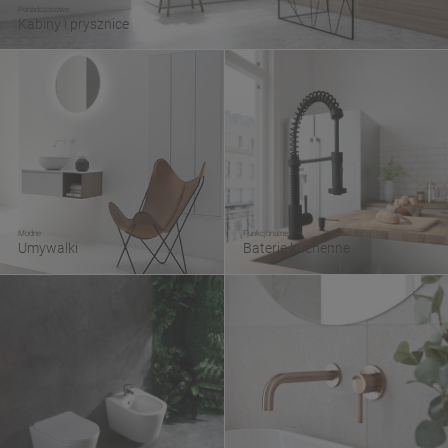
Ponadczasowe
Kabiny i prysznice
Modne
Funkcjonalne
Umywalki
Baterie kuchenne