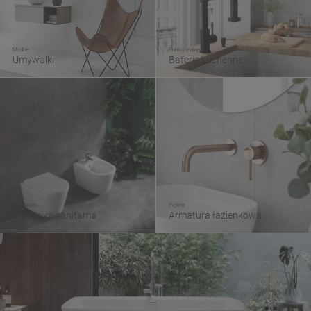
Modne
Funkcjonalne
Umywalki
Baterie kuchenne
Doskonała
Piękna
Ceramika sanitarna
Armatura łazienkowa