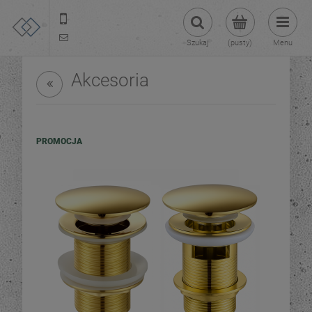
22 299 45 25
tezoja@gmail.com
Szukaj
(pusty)
Menu
Akcesoria
PROMOCJA