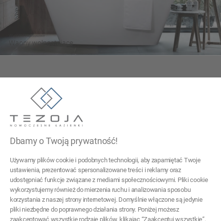
Wygodne i luksusowe
Wanny wolnostojące
Tezoja Wojciech Małaszek
ul. Cieślewskich 54
03-017 Warszawa
Dbamy o Twoją prywatność!
22 299 45 25
Używamy plików cookie i podobnych technologii, aby zapamiętać Twoje
tezoja@gmail.com
ustawienia, prezentować spersonalizowane treści i reklamy oraz
udostępniać funkcje związane z mediami społecznościowymi. Pliki cookie
wykorzystujemy również do mierzenia ruchu i analizowania sposobu
Pomoc
korzystania z naszej strony internetowej. Domyślnie włączone są jedynie
pliki niezbędne do poprawnego działania strony. Poniżej możesz
Moje konto
zaakceptować wszystkie rodzaje plików, klikając “Zaakceptuj wszystkie”,