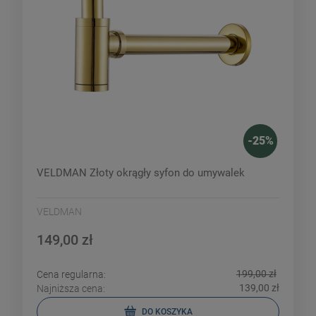
-
25
%
VELDMAN Złoty okrągły syfon do umywalek
VELDMAN
149,00 zł
199,00 zł
Cena regularna:
139,00 zł
Najniższa cena:
DO KOSZYKA