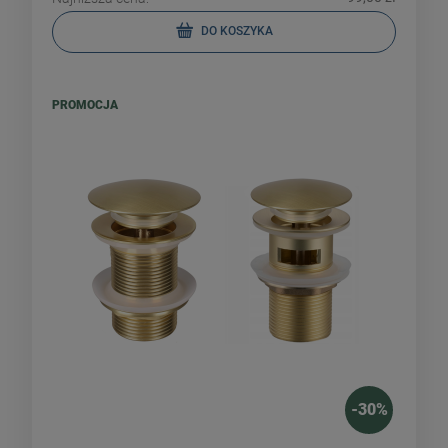
DO KOSZYKA
PROMOCJA
-
30
%