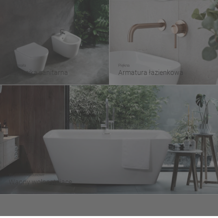
Doskonała
Piękna
Ceramika sanitarna
Armatura łazienkowa
Wygodne i luksusowe
Wanny wolnostojące