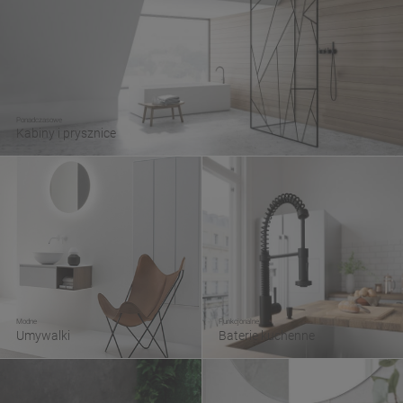
Ponadczasowe
Kabiny i prysznice
Modne
Funkcjonalne
Umywalki
Baterie kuchenne