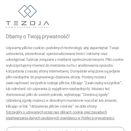
Tezoja Wojciech Małaszek
ul. Cieślewskich 54
03-017 Warszawa
Dbamy o Twoją prywatność!
22 299 45 25
Używamy plików cookie i podobnych technologii, aby zapamiętać Twoje
tezoja@gmail.com
ustawienia, prezentować spersonalizowane treści i reklamy oraz
udostępniać funkcje związane z mediami społecznościowymi. Pliki cookie
wykorzystujemy również do mierzenia ruchu i analizowania sposobu
Pomoc
korzystania z naszej strony internetowej. Domyślnie włączone są jedynie
pliki niezbędne do poprawnego działania strony. Poniżej możesz
Moje konto
zaakceptować wszystkie rodzaje plików, klikając “Zaakceptuj wszystkie”,
lub odmówić ich używania (z wyjątkiem niezbędnych). Możesz też
Płatności i dostawa
dostosować pliki do swoich potrzeb, wybierając “Dostosuj zgody”.
Udzieloną zgodę możesz w dowolnym momencie wycofać lub zmienić,
Informacje
klikając w link “Ustawienia plików cookies” na dole strony.
Szczegóły o używanych przez nas plikach cookie oraz zasadach
O nas
przetwarzania danych osobowych znajdziesz w Polityce prywatności.