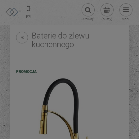
22 299 45 25
tezoja@gmail.com
Szukaj
(pusty)
Menu
Baterie do zlewu
kuchennego
PROMOCJA