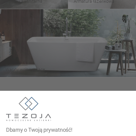
Ceramika sanitarna
Armatura łazienkowa
Wygodne i luksusowe
Wanny wolnostojące
Tezoja Wojciech Małaszek
ul. Cieślewskich 54
03-017 Warszawa
Dbamy o Twoją prywatność!