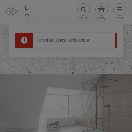
22 299 45 25
tezoja@gmail.com
Szukaj
(pusty)
Menu
Ten produkt jest niedostępny.
Ponadczasowe