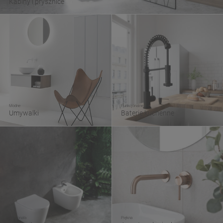
Kabiny i prysznice
Modne
Funkcjonalne
Umywalki
Baterie kuchenne
Doskonała
Piękna