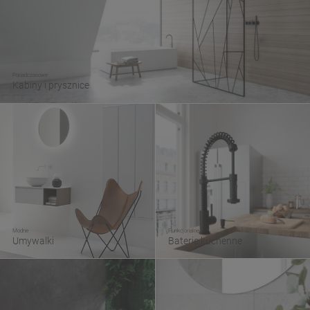
Ponadczasowe
Kabiny i prysznice
Modne
Funkcjonalne
Umywalki
Baterie kuchenne