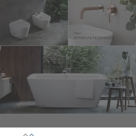
Doskonała
Piękna
Ceramika sanitarna
Armatura łazienkowa
Wygodne i luksusowe
Wanny wolnostojące