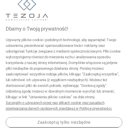
Tezoja Wojciech Małaszek
ul. Cieślewskich 54
03-017 Warszawa
Dbamy o Twoją prywatność!
22 299 45 25
Używamy plików cookie i podobnych technologii, aby zapamiętać Twoje
tezoja@gmail.com
ustawienia, prezentować spersonalizowane treści i reklamy oraz
udostępniać funkcje związane z mediami społecznościowymi. Pliki cookie
wykorzystujemy również do mierzenia ruchu i analizowania sposobu
Pomoc
korzystania z naszej strony internetowej. Domyślnie włączone są jedynie
pliki niezbędne do poprawnego działania strony. Poniżej możesz
Moje konto
zaakceptować wszystkie rodzaje plików, klikając “Zaakceptuj wszystkie”,
lub odmówić ich używania (z wyjątkiem niezbędnych). Możesz też
Płatności i dostawa
dostosować pliki do swoich potrzeb, wybierając “Dostosuj zgody”.
Udzieloną zgodę możesz w dowolnym momencie wycofać lub zmienić,
Informacje
klikając w link “Ustawienia plików cookies” na dole strony.
Szczegóły o używanych przez nas plikach cookie oraz zasadach
O nas
przetwarzania danych osobowych znajdziesz w Polityce prywatności.
Zaakceptuj tylko niezbędne