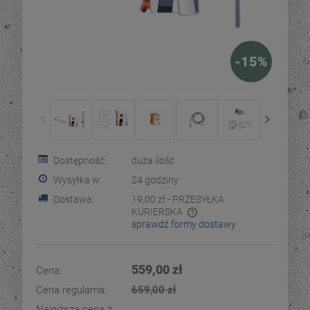
-
15
%
Dostępność:
duża ilość
Wysyłka w:
24 godziny
Dostawa:
19,00 zł
- PRZESYŁKA
KURIERSKA
sprawdź formy dostawy
Cena nie zawiera ewentualnych kosztów płatności
559,00 zł
Cena:
Cena regularna:
659,00 zł
Najniższa cena z