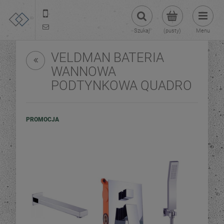
22 299 45 25
tezoja@gmail.com
Szukaj
(pusty)
Menu
VELDMAN BATERIA
WANNOWA
PODTYNKOWA QUADRO
PROMOCJA