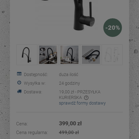
-
20
%
Dostępność:
duża ilość
Wysyłka w:
24 godziny
Dostawa:
19,00 zł
- PRZESYŁKA
KURIERSKA
sprawdź formy dostawy
Cena nie zawiera ewentualnych kosztów płatności
399,00 zł
Cena:
Cena regularna:
499,00 zł