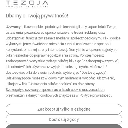
03-017 Warszawa
Dbamy o Twoją prywatność!
22 299 45 25
Używamy plików cookie i podobnych technologii, aby zapamiętać Twoje
tezoja@gmail.com
ustawienia, prezentować spersonalizowane treści i reklamy oraz
udostępniać funkcje związane z mediami społecznościowymi. Pliki cookie
wykorzystujemy również do mierzenia ruchu i analizowania sposobu
Pomoc
korzystania z naszej strony internetowej. Domyślnie włączone są jedynie
pliki niezbędne do poprawnego działania strony. Poniżej możesz
Moje konto
zaakceptować wszystkie rodzaje plików, klikając “Zaakceptuj wszystkie”,
lub odmówić ich używania (z wyjątkiem niezbędnych). Możesz też
Płatności i dostawa
dostosować pliki do swoich potrzeb, wybierając “Dostosuj zgody”.
Udzieloną zgodę możesz w dowolnym momencie wycofać lub zmienić,
Informacje
klikając w link “Ustawienia plików cookies” na dole strony.
Szczegóły o używanych przez nas plikach cookie oraz zasadach
O nas
przetwarzania danych osobowych znajdziesz w Polityce prywatności.
Zaakceptuj tylko niezbędne
Dostosuj zgody
© 2026 tezoja.pl . Wszelkie prawa zastrzeżone.