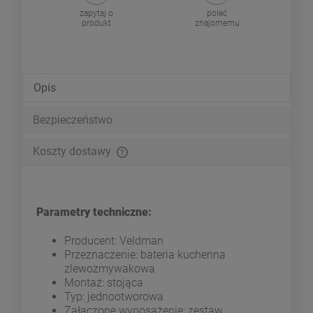
zapytaj o
poleć
produkt
znajomemu
Opis
Bezpieczeństwo
Koszty dostawy
Cena nie zawiera ewentualnych kosztów płatności
Parametry techniczne:
Producent: Veldman
Przeznaczenie: bateria kuchenna
zlewozmywakowa
Montaż: stojąca
Typ: jednootworowa
Załączone wyposażenie: zestaw