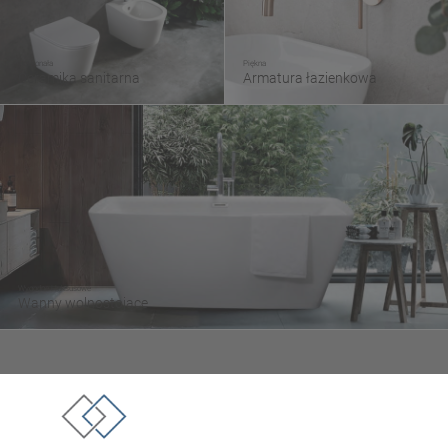
Doskonała
Piękna
Ceramika sanitarna
Armatura łazienkowa
Wygodne i luksusowe
Wanny wolnostojące
Tezoja Wojciech Małaszek
ul. Cieślewskich 54