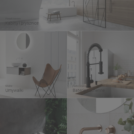
Ponadczasowe
Kabiny i prysznice
Modne
Funkcjonalne
Umywalki
Baterie kuchenne