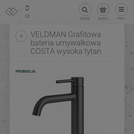
22 299 45 25
tezoja@gmail.com
Szukaj
(pusty)
Menu
VELDMAN Grafitowa
bateria umywalkowa
COSTA wysoka tytan
PROMOCJA