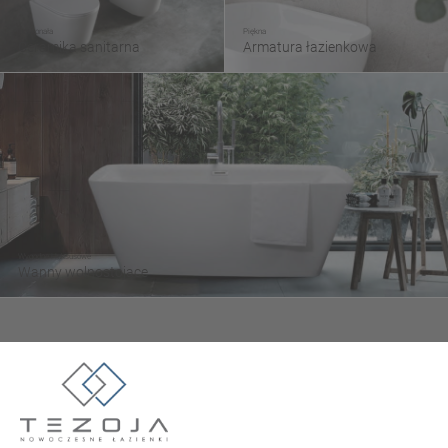
Doskonała
Piękna
Ceramika sanitarna
Armatura łazienkowa
Wygodne i luksusowe
Wanny wolnostojące
Tezoja Wojciech Małaszek
ul. Cieślewskich 54
03-017 Warszawa