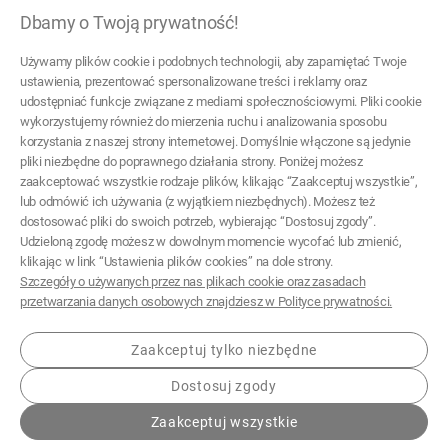
Dbamy o Twoją prywatność!
22 299 45 25
Używamy plików cookie i podobnych technologii, aby zapamiętać Twoje
tezoja@gmail.com
ustawienia, prezentować spersonalizowane treści i reklamy oraz
udostępniać funkcje związane z mediami społecznościowymi. Pliki cookie
wykorzystujemy również do mierzenia ruchu i analizowania sposobu
Pomoc
korzystania z naszej strony internetowej. Domyślnie włączone są jedynie
pliki niezbędne do poprawnego działania strony. Poniżej możesz
Moje konto
zaakceptować wszystkie rodzaje plików, klikając “Zaakceptuj wszystkie”,
lub odmówić ich używania (z wyjątkiem niezbędnych). Możesz też
Płatności i dostawa
dostosować pliki do swoich potrzeb, wybierając “Dostosuj zgody”.
Udzieloną zgodę możesz w dowolnym momencie wycofać lub zmienić,
Informacje
klikając w link “Ustawienia plików cookies” na dole strony.
Szczegóły o używanych przez nas plikach cookie oraz zasadach
O nas
przetwarzania danych osobowych znajdziesz w Polityce prywatności.
Zaakceptuj tylko niezbędne
Dostosuj zgody
© 2026 tezoja.pl . Wszelkie prawa zastrzeżone.
Zaakceptuj wszystkie
Styl graficzny ShopGadget.pl
Sklep internetowy Shoper.pl