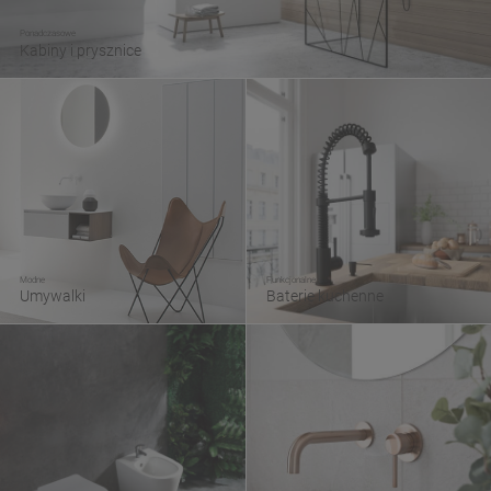
Ponadczasowe
Kabiny i prysznice
Modne
Funkcjonalne
Umywalki
Baterie kuchenne