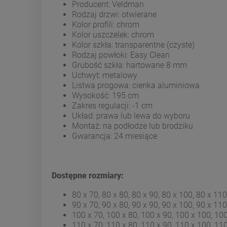
Producent: Veldman
Rodzaj drzwi: otwierane
Kolor profili: chrom
Kolor uszczelek: chrom
Kolor szkła: transparentne (czyste)
Rodzaj powłoki: Easy Clean
Grubość szkła: hartowane 8 mm
Uchwyt: metalowy
Listwa progowa: cienka aluminiowa
Wysokość: 195 cm
Zakres regulacji: -1 cm
Układ: prawa lub lewa do wyboru
Montaż: na podłodze lub brodziku
Gwarancja: 24 miesiące
Dostępne rozmiary:
80 x 70, 80 x 80, 80 x 90, 80 x 100, 80 x 11
90 x 70, 90 x 80, 90 x 90, 90 x 100, 90 x 11
100 x 70, 100 x 80, 100 x 90, 100 x 100, 10
110 x 70, 110 x 80, 110 x 90, 110 x 100, 11