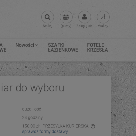
Szukaj
(pusty)
Zaloguj się
Waluty
A
Nowości
SZAFKI
FOTELE
OWE
ŁAZIENKOWE
KRZESŁA
ar do wyboru
duża ilość
24 godziny
150,00 zł
- PRZESYŁKA KURIERSKA
sprawdź formy dostawy