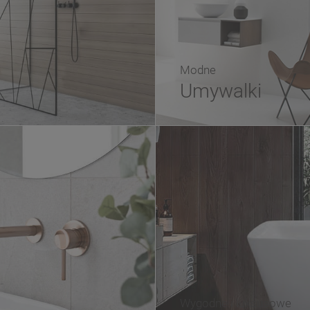
Modne
Umywalki
Wygodne i luksusowe