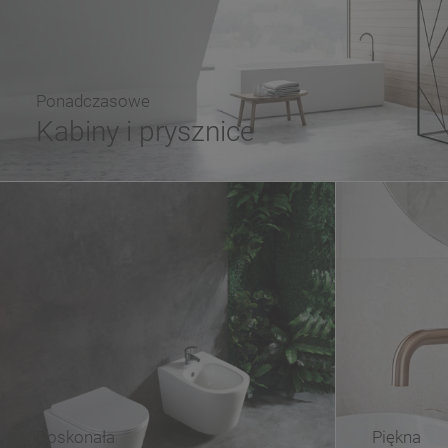
Ponadczasowe
Kabiny i prysznice
Doskonała
Piękna