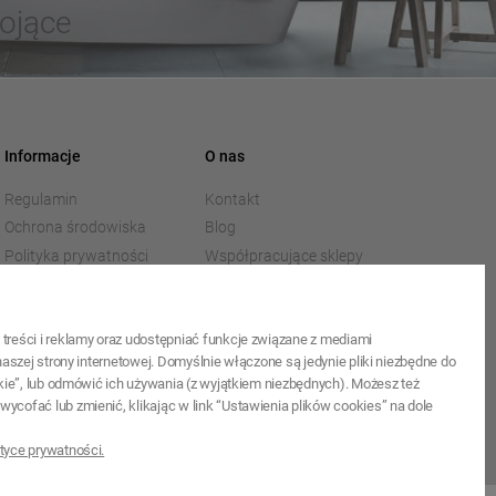
ojące
Informacje
O nas
Regulamin
Kontakt
Ochrona środowiska
Blog
Polityka prywatności
Współpracujące sklepy
internetowe
Pliki do pobrania
O firmie
treści i reklamy oraz udostępniać funkcje związane z mediami
aszej strony internetowej. Domyślnie włączone są jedynie pliki niezbędne do
kie”, lub odmówić ich używania (z wyjątkiem niezbędnych). Możesz też
cofać lub zmienić, klikając w link “Ustawienia plików cookies” na dole
tyce prywatności.