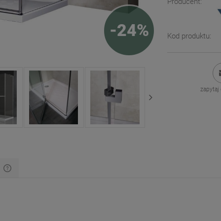
Producent:
-
24
%
Kod produktu:
zapytaj
y
Cena nie zawiera ewentualnych kosztów
płatności