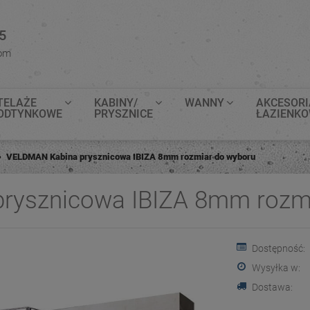
5
com
TELAŻE
KABINY/
WANNY
AKCESORI
ODTYNKOWE
PRYSZNICE
ŁAZIENK
VELDMAN Kabina prysznicowa IBIZA 8mm rozmiar do wyboru
rysznicowa IBIZA 8mm rozmi
Dostępność:
Wysyłka w:
Dostawa: