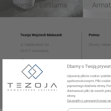
Ceramika sanitarna
Armat
Tezoja Wojciech Małaszek
Pomoc
ul. Cieślewskich 54
Zwroty i rekla
03-017 Warszawa
22 299 45 25
Dbamy o Twoją prywat
tezoja@gmail.com
Używamy plików cookie i podobny
społecznościowymi. Pliki cookie 
poprawnego działania strony. Po
dostosować pliki do swoich potr
strony.
Szczegóły o używanych przez nas