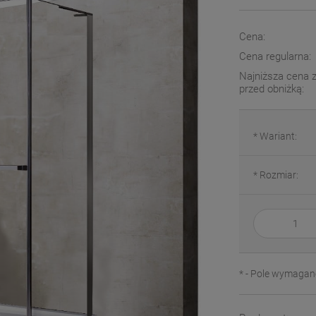
Cena:
Cena regularna:
Najniższa cena z
przed obniżką:
*
Wariant:
*
Rozmiar:
*
- Pole wymagan