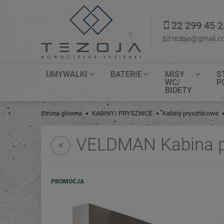
22 299 45 2
tezoja@gmail.
UMYWALKI
BATERIE
MISY
S
WC/
P
BIDETY
Strona główna
KABINY/ PRYSZNICE
Kabiny prysznicowe
VELDMAN Kabina p
PROMOCJA