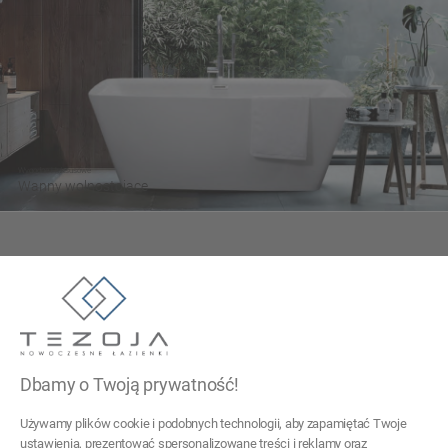
Wygodne i luksusowe
Wanny wolnostojące
Tezoja Wojciech Małaszek
ul. Cieślewskich 54
03-017 Warszawa
Dbamy o Twoją prywatność!
22 299 45 25
Używamy plików cookie i podobnych technologii, aby zapamiętać Twoje
tezoja@gmail.com
ustawienia, prezentować spersonalizowane treści i reklamy oraz