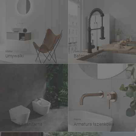
Modne
Funkcjonalne
Umywalki
Baterie kuchenne
Doskonała
Piękna
Ceramika sanitarna
Armatura łazienkowa