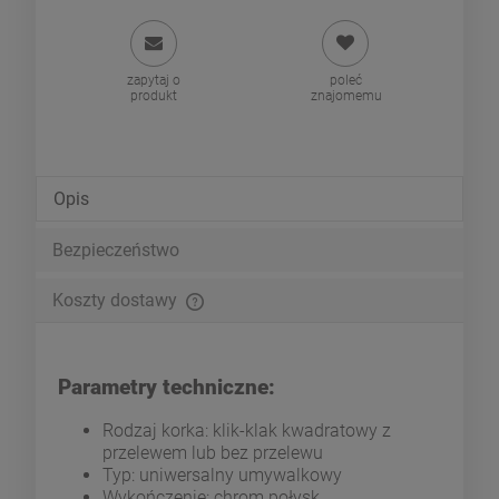
zapytaj o
poleć
produkt
znajomemu
Opis
Bezpieczeństwo
Koszty dostawy
Cena nie zawiera ewentualnych kosztów płatności
Parametry techniczne:
Rodzaj korka: klik-klak kwadratowy z
przelewem lub bez przelewu
Typ: uniwersalny umywalkowy
Wykończenie: chrom połysk