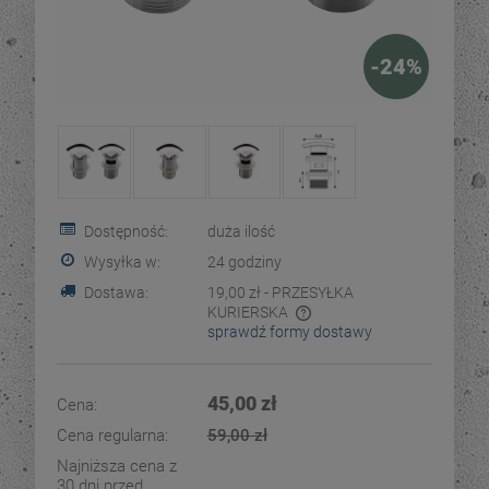
-
24
%
Dostępność:
duża ilość
Wysyłka w:
24 godziny
Dostawa:
19,00 zł
- PRZESYŁKA
KURIERSKA
sprawdź formy dostawy
Cena nie zawiera ewentualnych kosztów płatności
45,00 zł
Cena:
Cena regularna:
59,00 zł
Najniższa cena z
30 dni przed