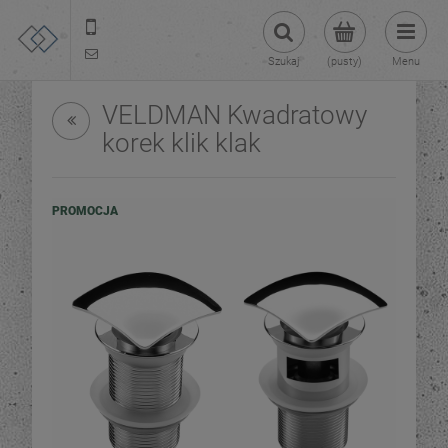
22 299 45 25
tezoja@gmail.com
Szukaj
(pusty)
Menu
VELDMAN Kwadratowy
korek klik klak
PROMOCJA