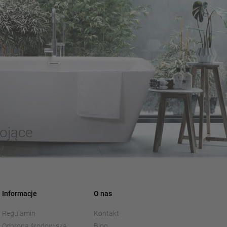
ojące
Informacje
O nas
Regulamin
Kontakt
Ochrona środowiska
Blog