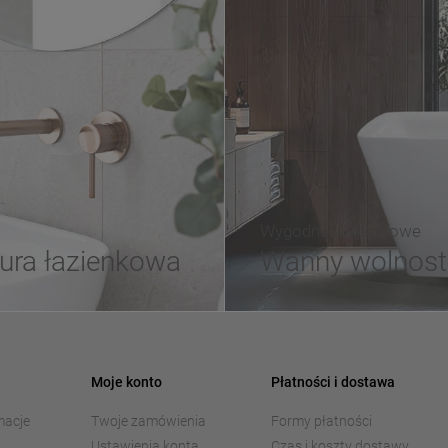
Wygodne i luksusowe
ura łazienkowa
Wanny wolnost
Moje konto
Płatności i dostawa
macje
Twoje zamówienia
Formy płatności
Ustawienia konta
Czas i koszty dostawy