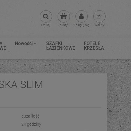
Szukaj
(pusty)
Zaloguj się
Waluty
A
Nowości
SZAFKI
FOTELE
OWE
ŁAZIENKOWE
KRZESŁA
SKA SLIM
duża ilość
24 godziny