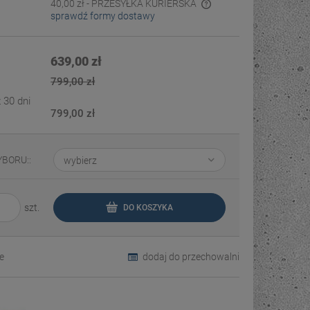
40,00 zł
- PRZESYŁKA KURIERSKA
sprawdź formy dostawy
Cena nie zawiera ewentualnych kosztów
płatności
639,00 zł
799,00 zł
 30 dni
799,00 zł
YBORU::
szt.
DO KOSZYKA
e
dodaj do przechowalni