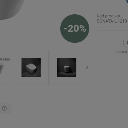
Kod produktu:
SONATA L-1210 
-
20
%
zapytaj
y
Cena nie zawiera ewentualnych kosztów
płatności