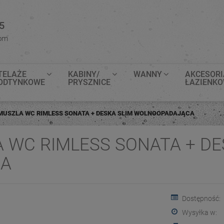
5
com
TELAŻE
KABINY/
WANNY
AKCESORI
ODTYNKOWE
PRYSZNICE
ŁAZIENK
MUSZLA WC RIMLESS SONATA + DESKA SLIM WOLNOOPADAJĄCA
 WC RIMLESS SONATA + DE
CA
Dostępność:
Wysyłka w: