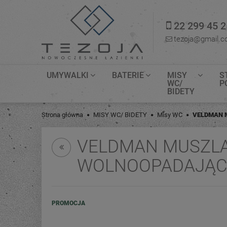
22 299 45 2
tezoja@gmail.
UMYWALKI
BATERIE
MISY
S
WC/
P
BIDETY
Strona główna
MISY WC/ BIDETY
Misy WC
VELDMAN 
VELDMAN MUSZLA
WOLNOOPADAJĄ
PROMOCJA