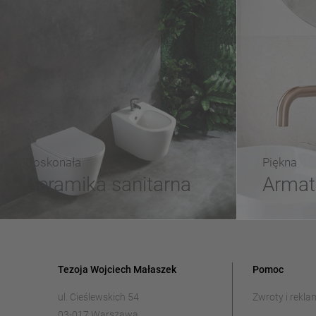
Doskonała
Piękna
Ceramika sanitarna
Armat
Tezoja Wojciech Małaszek
Pomoc
ul. Cieślewskich 54
Zwroty i rekla
03-017 Warszawa