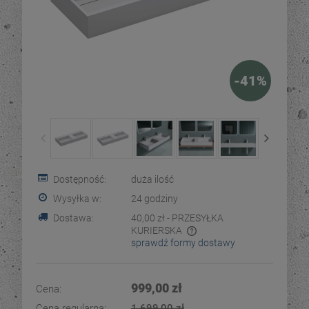
-
41
%
Dostępność:
duża ilość
Wysyłka w:
24 godziny
Dostawa:
40,00 zł
- PRZESYŁKA
KURIERSKA
sprawdź formy dostawy
Cena nie zawiera ewentualnych kosztów płatności
999,00 zł
Cena:
Cena regularna:
1 699,00 zł