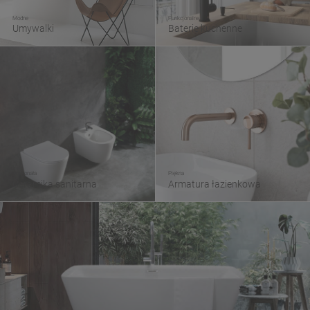
Modne
Funkcjonalne
Umywalki
Baterie kuchenne
Doskonała
Piękna
Ceramika sanitarna
Armatura łazienkowa