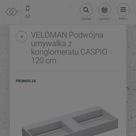
22 299 45 25
tezoja@gmail.com
Szukaj
(pusty)
Menu
VELDMAN Podwójna
umywalka z
konglomeratu CASPIO
120 cm
PROMOCJA