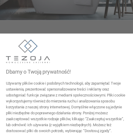
Wygodne i luksusowe
Wanny wolnostojące
Tezoja Wojciech Małaszek
ul. Cieślewskich 54
03-017 Warszawa
Dbamy o Twoją prywatność!
22 299 45 25
Używamy plików cookie i podobnych technologii, aby zapamiętać Twoje
tezoja@gmail.com
ustawienia, prezentować spersonalizowane treści i reklamy oraz
udostępniać funkcje związane z mediami społecznościowymi. Pliki cookie
wykorzystujemy również do mierzenia ruchu i analizowania sposobu
Pomoc
korzystania z naszej strony internetowej. Domyślnie włączone są jedynie
pliki niezbędne do poprawnego działania strony. Poniżej możesz
Moje konto
zaakceptować wszystkie rodzaje plików, klikając “Zaakceptuj wszystkie”,
lub odmówić ich używania (z wyjątkiem niezbędnych). Możesz też
Płatności i dostawa
dostosować pliki do swoich potrzeb, wybierając “Dostosuj zgody”.