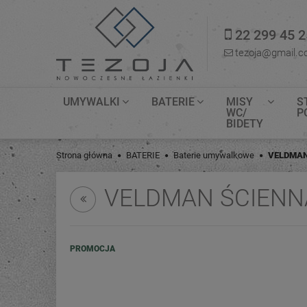
22 299 45 2
tezoja@gmail.
UMYWALKI
BATERIE
MISY
S
WC/
P
BIDETY
Strona główna
BATERIE
Baterie umywalkowe
VELDMAN
VELDMAN ŚCIENN
PROMOCJA