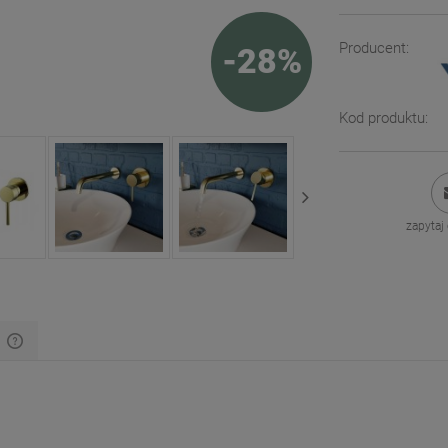
Producent:
-
28
%
Kod produktu:
zapytaj
y
Cena nie zawiera ewentualnych kosztów
płatności