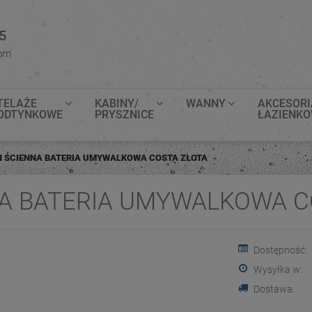
5
com
TELAŻE
KABINY/
WANNY
AKCESORI
ODTYNKOWE
PRYSZNICE
ŁAZIENK
 ŚCIENNA BATERIA UMYWALKOWA COSTA ZŁOTA
A BATERIA UMYWALKOWA C
Dostępność:
Wysyłka w:
Dostawa: