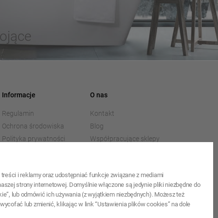
ojące
Informacje
O nas
Regulamin
Kontakt
Ochrona środowiska
Blog
Polityka prywatności
Współpracujące sklepy
internetowe
Pliki do pobrania
O firmie
treści i reklamy oraz udostępniać funkcje związane z mediami
aszej strony internetowej. Domyślnie włączone są jedynie pliki niezbędne do
kie”, lub odmówić ich używania (z wyjątkiem niezbędnych). Możesz też
cofać lub zmienić, klikając w link “Ustawienia plików cookies” na dole