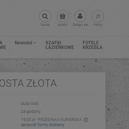
Szukaj
(pusty)
Zaloguj się
Waluty
A
Nowości
SZAFKI
FOTELE
OWE
ŁAZIENKOWE
KRZESŁA
OSTA ZŁOTA
duża ilość
24 godziny
19,00 zł
- PRZESYŁKA KURIERSKA
sprawdź formy dostawy