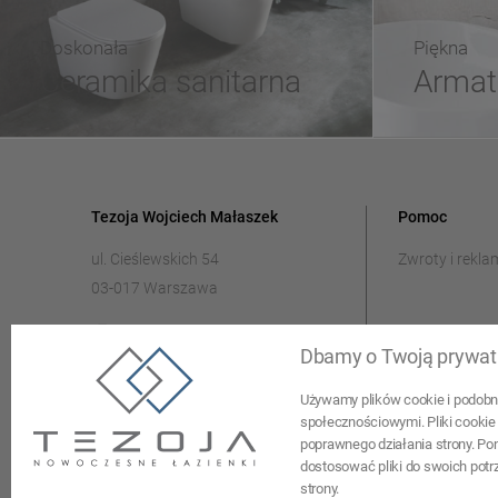
Doskonała
Piękna
Ceramika sanitarna
Armat
Tezoja Wojciech Małaszek
Pomoc
ul. Cieślewskich 54
Zwroty i rekla
03-017 Warszawa
22 299 45 25
Dbamy o Twoją prywat
tezoja@gmail.com
Używamy plików cookie i podobny
społecznościowymi. Pliki cookie 
poprawnego działania strony. Po
dostosować pliki do swoich potr
strony.