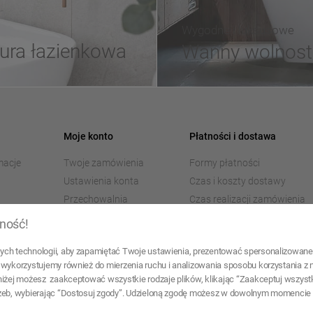
Wygodne i luksusowe
ura łazienkowa
Wanny wolnost
Moje konto
Płatności i dostawa
macje
Twoje zamówienia
Formy płatności
Ustawienia konta
Czas i koszty dostawy
Przechowalnia
Czas realizacji zamówienia
Informacje praktyczne
ność!
dotyczące dostawy
Rezerwacja produktu w
ch technologii, aby zapamiętać Twoje ustawienia, prezentować spersonalizowane 
naszym magazynie - zakup
wykorzystujemy również do mierzenia ruchu i analizowania sposobu korzystania z n
w siedzibie firmy w
niżej możesz zaakceptować wszystkie rodzaje plików, klikając “Zaakceptuj wszyst
Warszawie
zeb, wybierając “Dostosuj zgody”. Udzieloną zgodę możesz w dowolnym momencie wy