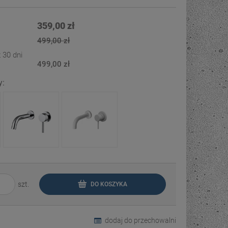
Cena nie zawiera ewentualnych kosztów
płatności
359,00 zł
499,00 zł
 30 dni
499,00 zł
y:
szt.
DO KOSZYKA
dodaj do przechowalni