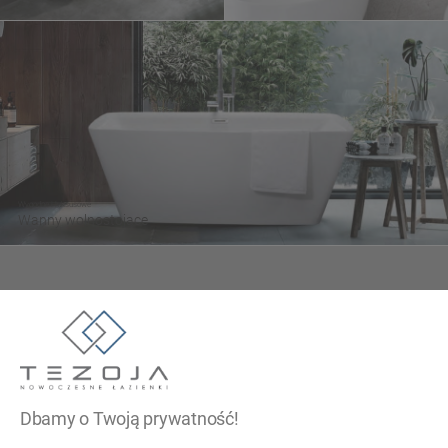
Wygodne i luksusowe
Wanny wolnostojące
Tezoja Wojciech Małaszek
ul. Cieślewskich 54
03-017 Warszawa
Dbamy o Twoją prywatność!
22 299 45 25