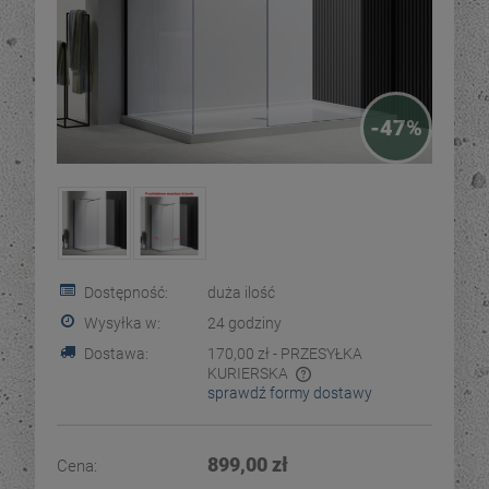
-
47
%
Dostępność:
duża ilość
Wysyłka w:
24 godziny
Dostawa:
170,00 zł
- PRZESYŁKA
KURIERSKA
sprawdź formy dostawy
Cena nie zawiera ewentualnych kosztów płatności
899,00 zł
Cena: