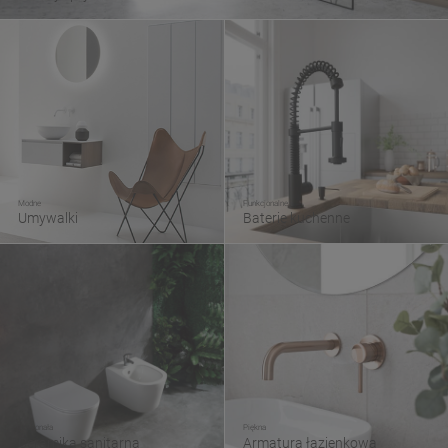
Modne
Funkcjonalne
Umywalki
Baterie kuchenne
Doskonała
Piękna
Ceramika sanitarna
Armatura łazienkowa