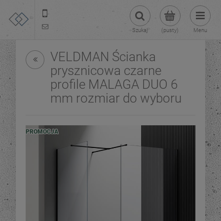
22 299 45 25
tezoja@gmail.com
Szukaj
(pusty)
Menu
VELDMAN Ścianka
prysznicowa czarne
profile MALAGA DUO 6
mm rozmiar do wyboru
PROMOCJA