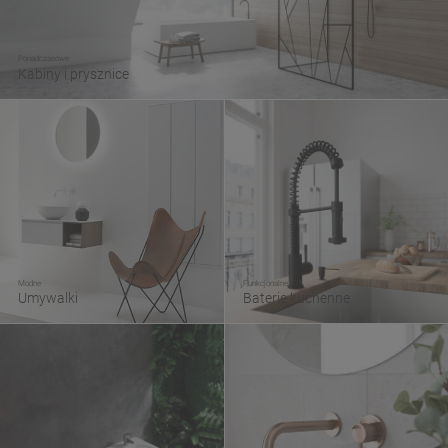
Ponadczasowe
Kabiny i prysznice
Modne
Funkcjonalne
Umywalki
Baterie kuchenne