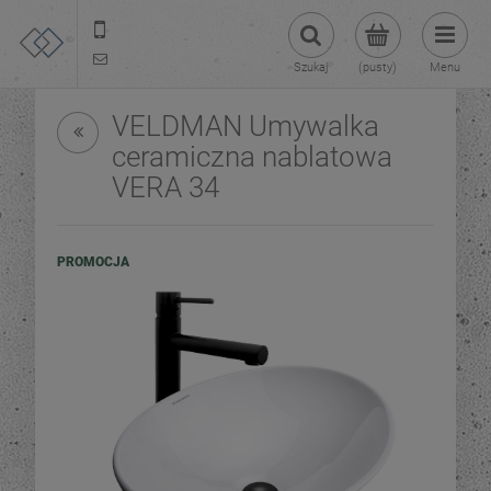
22 299 45 25
tezoja@gmail.com
Szukaj
(pusty)
Menu
VELDMAN Umywalka
ceramiczna nablatowa
VERA 34
PROMOCJA