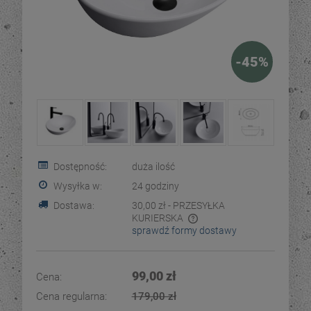
-
45
%
Dostępność:
duża ilość
Wysyłka w:
24 godziny
Dostawa:
30,00 zł
- PRZESYŁKA
KURIERSKA
sprawdź formy dostawy
Cena nie zawiera ewentualnych kosztów płatności
99,00 zł
Cena:
Cena regularna:
179,00 zł