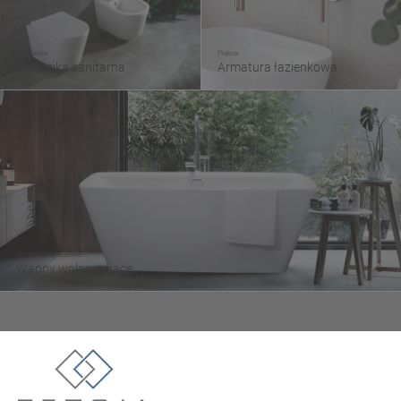
Doskonała
Piękna
Ceramika sanitarna
Armatura łazienkowa
Wygodne i luksusowe
Wanny wolnostojące
Tezoja Wojciech Małaszek
ul. Cieślewskich 54