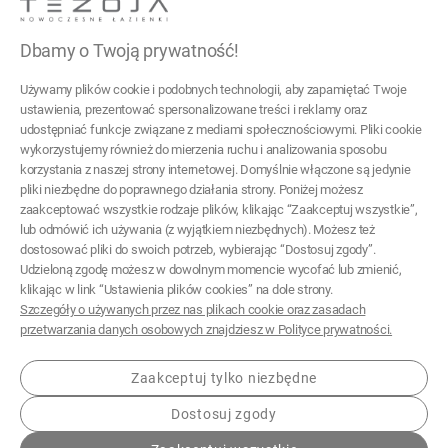
03-017 Warszawa
Dbamy o Twoją prywatność!
22 299 45 25
Używamy plików cookie i podobnych technologii, aby zapamiętać Twoje
tezoja@gmail.com
ustawienia, prezentować spersonalizowane treści i reklamy oraz
udostępniać funkcje związane z mediami społecznościowymi. Pliki cookie
wykorzystujemy również do mierzenia ruchu i analizowania sposobu
Pomoc
korzystania z naszej strony internetowej. Domyślnie włączone są jedynie
pliki niezbędne do poprawnego działania strony. Poniżej możesz
Moje konto
zaakceptować wszystkie rodzaje plików, klikając “Zaakceptuj wszystkie”,
lub odmówić ich używania (z wyjątkiem niezbędnych). Możesz też
Płatności i dostawa
dostosować pliki do swoich potrzeb, wybierając “Dostosuj zgody”.
Udzieloną zgodę możesz w dowolnym momencie wycofać lub zmienić,
Informacje
klikając w link “Ustawienia plików cookies” na dole strony.
Szczegóły o używanych przez nas plikach cookie oraz zasadach
O nas
przetwarzania danych osobowych znajdziesz w Polityce prywatności.
Zaakceptuj tylko niezbędne
Dostosuj zgody
© 2026 tezoja.pl . Wszelkie prawa zastrzeżone.