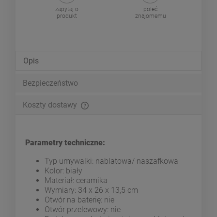
zapytaj o
poleć
produkt
znajomemu
Opis
Bezpieczeństwo
Koszty dostawy
Cena nie zawiera ewentualnych kosztów płatności
Parametry techniczne:
Typ umywalki: nablatowa/ naszafkowa
Kolor: biały
Materiał: ceramika
Wymiary: 34 x 26 x 13,5 cm
Otwór na baterię: nie
Otwór przelewowy: nie