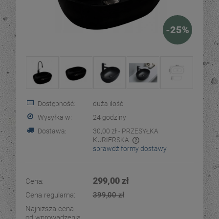
-
25
%
Dostępność:
duża ilość
Wysyłka w:
24 godziny
Dostawa:
30,00 zł
- PRZESYŁKA
KURIERSKA
sprawdź formy dostawy
Cena nie zawiera ewentualnych kosztów płatności
299,00 zł
Cena:
Cena regularna:
399,00 zł
Najniższa cena
od wprowadzenia