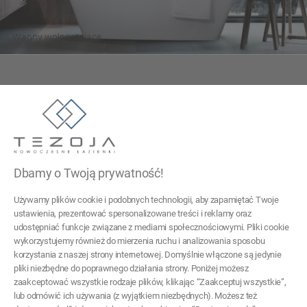
Wygodne i luksusowe
Wanny wolnostojące
Tezoja Wojciech Małaszek
ul. Cieślewskich 54
03-017 Warszawa
Dbamy o Twoją prywatność!
22 299 45 25
Używamy plików cookie i podobnych technologii, aby zapamiętać Twoje
tezoja@gmail.com
ustawienia, prezentować spersonalizowane treści i reklamy oraz
udostępniać funkcje związane z mediami społecznościowymi. Pliki cookie
wykorzystujemy również do mierzenia ruchu i analizowania sposobu
Pomoc
korzystania z naszej strony internetowej. Domyślnie włączone są jedynie
pliki niezbędne do poprawnego działania strony. Poniżej możesz
Moje konto
zaakceptować wszystkie rodzaje plików, klikając “Zaakceptuj wszystkie”,
lub odmówić ich używania (z wyjątkiem niezbędnych). Możesz też
Płatności i dostawa