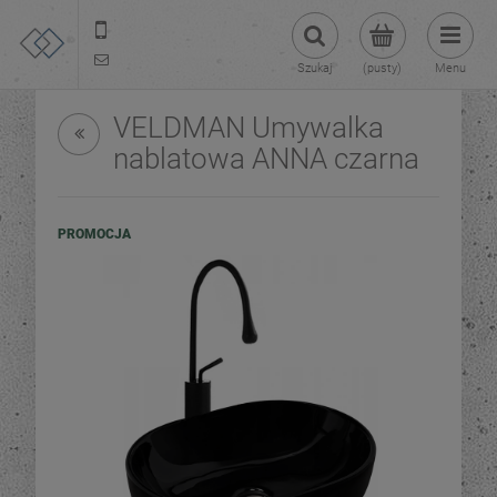
22 299 45 25
tezoja@gmail.com
Szukaj
(pusty)
Menu
VELDMAN Umywalka
nablatowa ANNA czarna
PROMOCJA