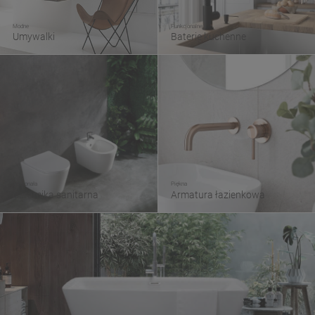
Modne
Funkcjonalne
Umywalki
Baterie kuchenne
Doskonała
Piękna
Ceramika sanitarna
Armatura łazienkowa