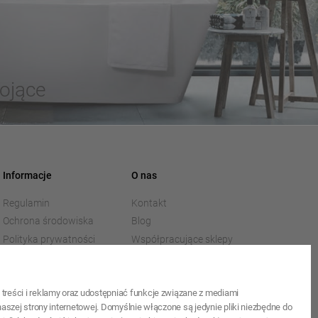
ojące
Informacje
O nas
Regulamin
Kontakt
Ochrona środowiska
Blog
Polityka prywatności
Współpracujące sklepy
internetowe
Pliki do pobrania
O firmie
treści i reklamy oraz udostępniać funkcje związane z mediami
aszej strony internetowej. Domyślnie włączone są jedynie pliki niezbędne do