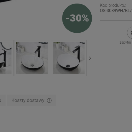
Kod produktu:
OS-3089WH/BL/
-
30
%
zapytaj
o
Koszty dostawy
Cena nie zawiera ewentualnych kosztów
płatności