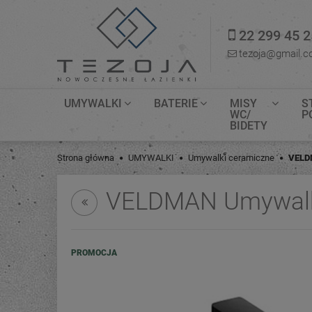
22 299 45 2
tezoja@gmail.
UMYWALKI
BATERIE
MISY
S
WC/
P
BIDETY
Strona główna
UMYWALKI
Umywalki ceramiczne
VELDM
VELDMAN Umywalka
PROMOCJA