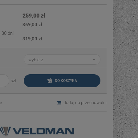
Cena nie zawiera ewentualnych kosztów
płatności
259,00 zł
369,00 zł
 30 dni
319,00 zł
szt.
DO KOSZYKA
e
dodaj do przechowalni