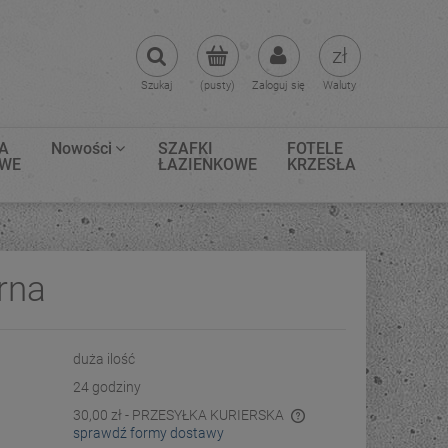
Szukaj
(pusty)
Zaloguj się
Waluty
A
Nowości
SZAFKI
FOTELE
OWE
ŁAZIENKOWE
KRZESŁA
rna
duża ilość
24 godziny
30,00 zł
- PRZESYŁKA KURIERSKA
sprawdź formy dostawy