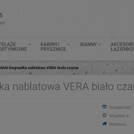
5
com
TELAŻE
KABINY/
WANNY
AKCESORI
ODTYNKOWE
PRYSZNICE
ŁAZIENK
AN Umywalka nablatowa VERA biało czarna
 nablatowa VERA biało cza
Dostępność:
Wysyłka w:
Dostawa: