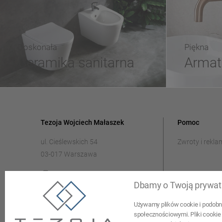
Doskonała
Piękna
Ceramika sanitarna
Armat
Tezoja Wojciech Małaszek
Pomoc
ul. Cieślewskich 54
Zwroty i rekla
03-017 Warszawa
22 299 45 25
Dbamy o Twoją prywat
tezoja@gmail.com
Używamy plików cookie i podobny
społecznościowymi. Pliki cookie 