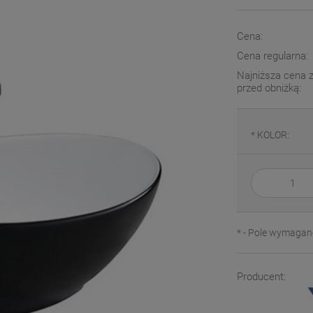
Cena:
Cena regularna:
Najniższa cena z
przed obniżką:
*
KOLOR:
*
- Pole wymagan
Producent: