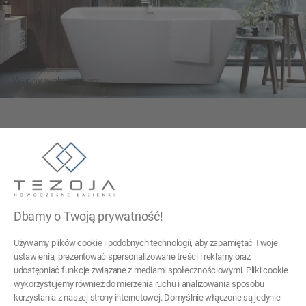
Wygodne i luksusowe
Wanny wolnostojące
Tezoja Wojciech Małaszek
ul. Cieślewskich 54
03-017 Warszawa
Dbamy o Twoją prywatność!
22 299 45 25
Używamy plików cookie i podobnych technologii, aby zapamiętać Twoje
tezoja@gmail.com
ustawienia, prezentować spersonalizowane treści i reklamy oraz
udostępniać funkcje związane z mediami społecznościowymi. Pliki cookie
wykorzystujemy również do mierzenia ruchu i analizowania sposobu
Pomoc
korzystania z naszej strony internetowej. Domyślnie włączone są jedynie