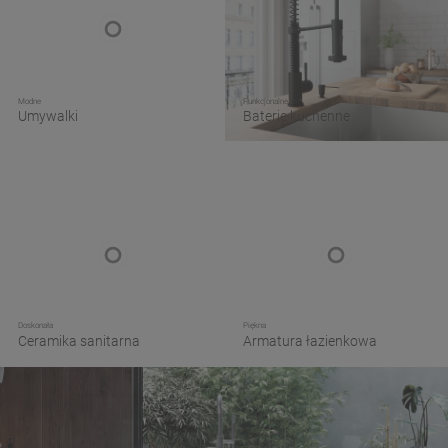
Modne
Funkcjonalne
Umywalki
Baterie kuchenne
Doskonała
Piękna
Ceramika sanitarna
Armatura łazienkowa