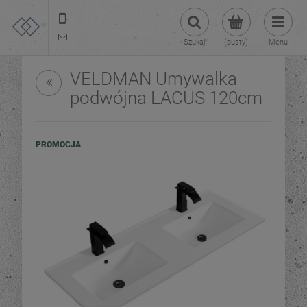
22 299 45 25
tezoja@gmail.com
Szukaj
(pusty)
Menu
VELDMAN Umywalka
podwójna LACUS 120cm
PROMOCJA