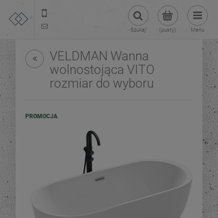
22 299 45 25
tezoja@gmail.com
Szukaj
(pusty)
Menu
VELDMAN Wanna
wolnostojąca VITO
rozmiar do wyboru
PROMOCJA