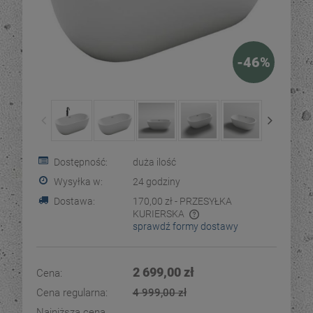
-
46
%
Dostępność:
duża ilość
Wysyłka w:
24 godziny
Dostawa:
170,00 zł
- PRZESYŁKA
KURIERSKA
sprawdź formy dostawy
Cena nie zawiera ewentualnych kosztów płatności
2 699,00 zł
Cena:
Cena regularna:
4 999,00 zł
Najniższa cena