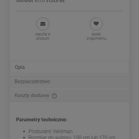
WANNA VITO VI3XX-BE
zapytaj o
poleć
produkt
znajomemu
Opis
Bezpieczeństwo
Koszty dostawy
Cena nie zawiera ewentualnych kosztów płatności
Parametry techniczne:
Producent: Veldman
Rozmiar do wyboru: 150 cm lub 170 cm