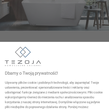
Wygodne i luksusowe
Wanny wolnostojące
Tezoja Wojciech Małaszek
ul. Cieślewskich 54
03-017 Warszawa
Dbamy o Twoją prywatność!
22 299 45 25
Używamy plików cookie i podobnych technologii, aby zapamiętać Twoje
tezoja@gmail.com
ustawienia, prezentować spersonalizowane treści i reklamy oraz
udostępniać funkcje związane z mediami społecznościowymi. Pliki cookie
wykorzystujemy również do mierzenia ruchu i analizowania sposobu
Pomoc
korzystania z naszej strony internetowej. Domyślnie włączone są jedynie
pliki niezbędne do poprawnego działania strony. Poniżej możesz