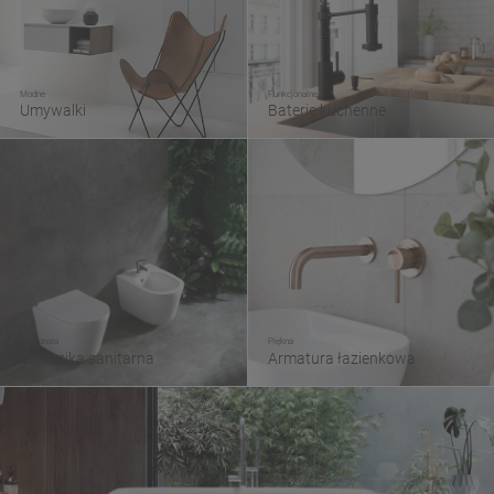
Modne
Funkcjonalne
Umywalki
Baterie kuchenne
Doskonała
Piękna
Ceramika sanitarna
Armatura łazienkowa