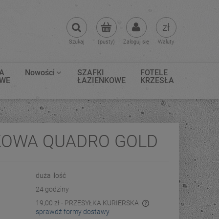
Szukaj
(pusty)
Zaloguj się
Waluty
A
Nowości
SZAFKI
FOTELE
OWE
ŁAZIENKOWE
KRZESŁA
KOWA QUADRO GOLD
duża ilość
24 godziny
19,00 zł
- PRZESYŁKA KURIERSKA
sprawdź formy dostawy