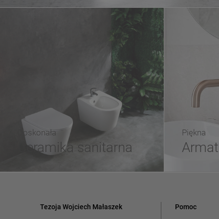
Doskonała
Piękna
Ceramika sanitarna
Armat
Tezoja Wojciech Małaszek
Pomoc