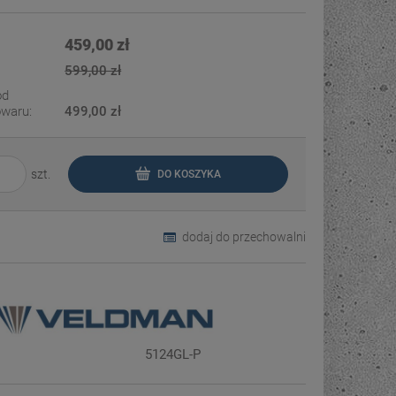
Cena nie zawiera ewentualnych kosztów
płatności
459,00 zł
599,00 zł
od
owaru:
499,00 zł
szt.
DO KOSZYKA
dodaj do przechowalni
5124GL-P