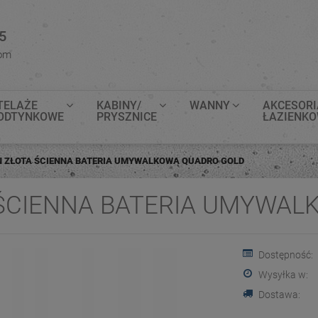
5
com
TELAŻE
KABINY/
WANNY
AKCESORI
ODTYNKOWE
PRYSZNICE
ŁAZIENK
 ZŁOTA ŚCIENNA BATERIA UMYWALKOWA QUADRO GOLD
ŚCIENNA BATERIA UMYWAL
Dostępność:
Wysyłka w:
Dostawa: