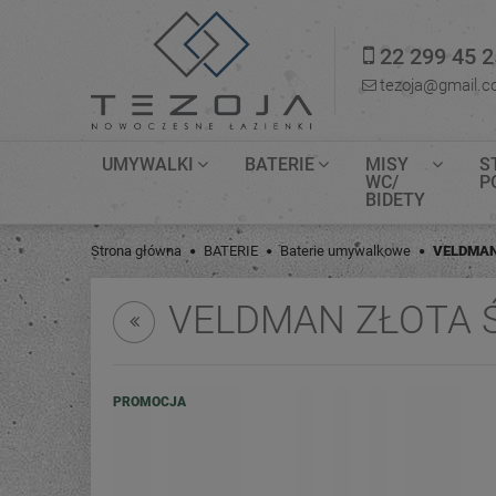
22 299 45 2
tezoja@gmail.
UMYWALKI
BATERIE
MISY
S
WC/
P
BIDETY
Strona główna
BATERIE
Baterie umywalkowe
VELDMAN
VELDMAN ZŁOTA 
PROMOCJA