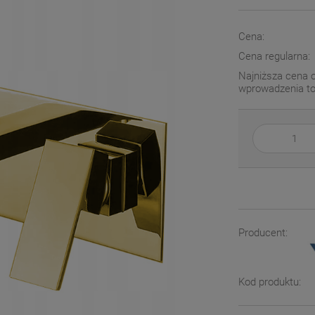
Cena:
Cena regularna:
Najniższa cena 
wprowadzenia t
Producent:
Kod produktu: