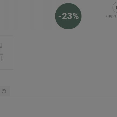
-
23
%
zapytaj
y
Cena nie zawiera ewentualnych kosztów
płatności