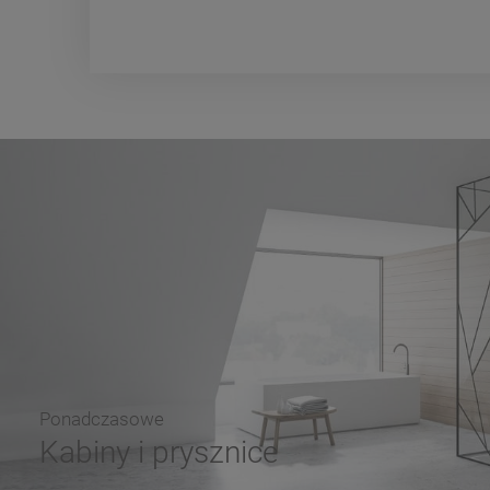
Ponadczasowe
Kabiny i prysznice