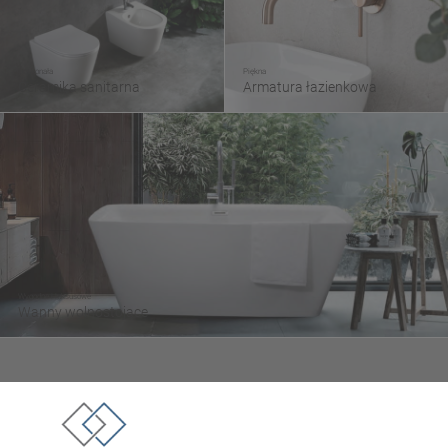
Doskonała
Piękna
Ceramika sanitarna
Armatura łazienkowa
Wygodne i luksusowe
Wanny wolnostojące
Tezoja Wojciech Małaszek