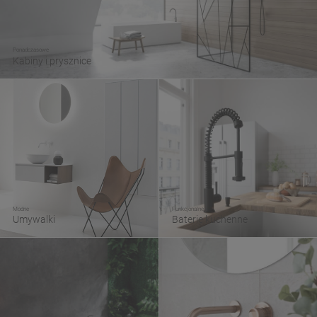
Ponadczasowe
Kabiny i prysznice
Modne
Funkcjonalne
Umywalki
Baterie kuchenne