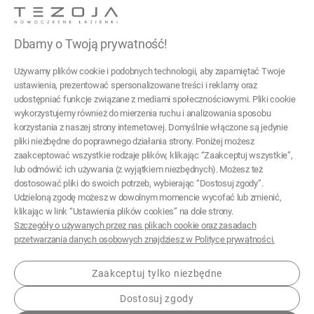
ul. Cieślewskich 54
03-017 Warszawa
Dbamy o Twoją prywatność!
22 299 45 25
Używamy plików cookie i podobnych technologii, aby zapamiętać Twoje
tezoja@gmail.com
ustawienia, prezentować spersonalizowane treści i reklamy oraz
udostępniać funkcje związane z mediami społecznościowymi. Pliki cookie
wykorzystujemy również do mierzenia ruchu i analizowania sposobu
Pomoc
korzystania z naszej strony internetowej. Domyślnie włączone są jedynie
pliki niezbędne do poprawnego działania strony. Poniżej możesz
Moje konto
zaakceptować wszystkie rodzaje plików, klikając “Zaakceptuj wszystkie”,
lub odmówić ich używania (z wyjątkiem niezbędnych). Możesz też
Płatności i dostawa
dostosować pliki do swoich potrzeb, wybierając “Dostosuj zgody”.
Udzieloną zgodę możesz w dowolnym momencie wycofać lub zmienić,
Informacje
klikając w link “Ustawienia plików cookies” na dole strony.
Szczegóły o używanych przez nas plikach cookie oraz zasadach
O nas
przetwarzania danych osobowych znajdziesz w Polityce prywatności.
Zaakceptuj tylko niezbędne
Dostosuj zgody