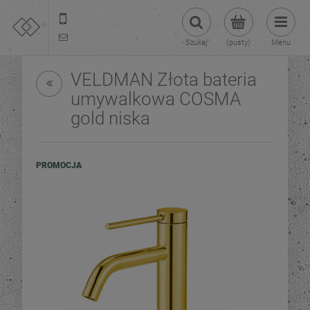
22 299 45 25
tezoja@gmail.com
Szukaj
(pusty)
Menu
VELDMAN Złota bateria
umywalkowa COSMA
gold niska
PROMOCJA