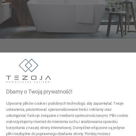
Wygodne i luksusowe
Wanny wolnostojące
Tezoja Wojciech Małaszek
ul. Cieślewskich 54
03-017 Warszawa
Dbamy o Twoją prywatność!
22 299 45 25
Używamy plików cookie i podobnych technologii, aby zapamiętać Twoje
tezoja@gmail.com
ustawienia, prezentować spersonalizowane treści i reklamy oraz
udostępniać funkcje związane z mediami społecznościowymi. Pliki cookie
wykorzystujemy również do mierzenia ruchu i analizowania sposobu
Pomoc
korzystania z naszej strony internetowej. Domyślnie włączone są jedynie
pliki niezbędne do poprawnego działania strony. Poniżej możesz