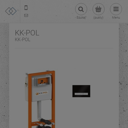
22 299 45 25
tezoja@gmail.com
Szukaj
(pusty)
Menu
KK-POL
KK-POL