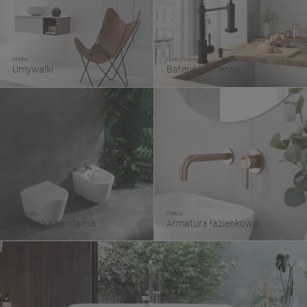
Modne
Funkcjonalne
Umywalki
Baterie kuchenne
Doskonała
Piękna
Ceramika sanitarna
Armatura łazienkowa